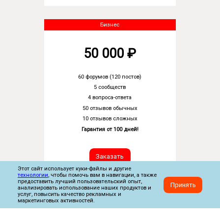
Бизнес
50 000 ₽
60 форумов (120 постов)
5 сообществ
4 вопроса-ответа
50 отзывов обычных
10 отзывов сложных
Гарантия от 100 дней!
Заказать
Этот сайт использует куки-файлы и другие
технологии
, чтобы помочь вам в навигации, а также
предоставить лучший пользовательский опыт,
Принять
анализировать использование наших продуктов и
услуг, повысить качество рекламных и
маркетинговых активностей.
Политика