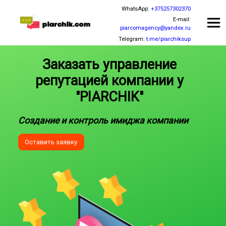
WhatsApp:
+375257302370
E-mail:
piarcomagency@yandex.ru
Telegram:
t.me/piarchiksup
Заказать управление
репутацией компании у
"PIARCHIK"
Создание и контроль имиджа компании
Оставить заявку